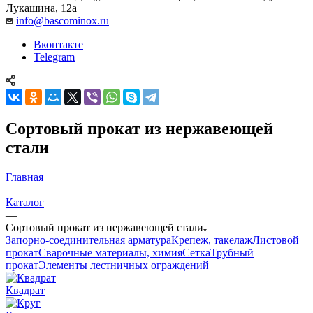
Лукашина, 12а
info@bascominox.ru
Вконтакте
Telegram
Сортовый прокат из нержавеющей
стали
Главная
—
Каталог
—
Сортовый прокат из нержавеющей стали
Запорно-соединительная арматура
Крепеж, такелаж
Листовой
прокат
Сварочные материалы, химия
Сетка
Трубный
прокат
Элементы лестничных ограждений
Квадрат